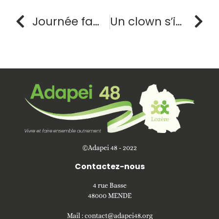
Journée familles au foyer de vie Lucalous
Un clown s’invite à la M.A.S Les Bancels
©Adapei 48 - 2022
Contactez-nous
4 rue Basse
48000 MENDE
Mail :
contact@adapei48.org